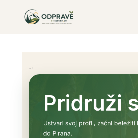
Skip
to
content
“`
Pridruži 
Ustvari svoj profil, začni beležit
do Pirana.