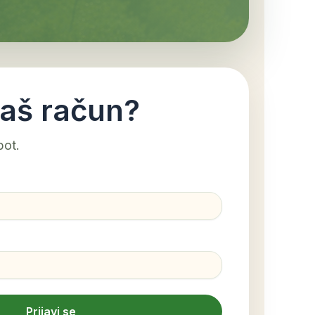
aš račun?
pot.
Prijavi se