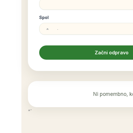
Spol
Začni odpravo
Ni pomembno, kol
“`