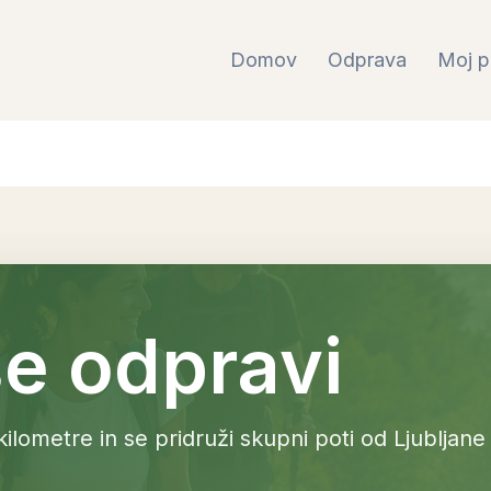
Domov
Odprava
Moj p
se odpravi
i kilometre in se pridruži skupni poti od Ljubljane