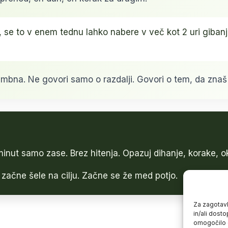
 se to v enem tednu lahko nabere v več kot 2 uri gibanj
bna. Ne govori samo o razdalji. Govori o tem, da znaš za
inut samo zase. Brez hitenja. Opazuj dihanje, korake, ok
ačne šele na cilju. Začne se že med potjo.
Za zagotavl
in/ali dost
omogočilo o