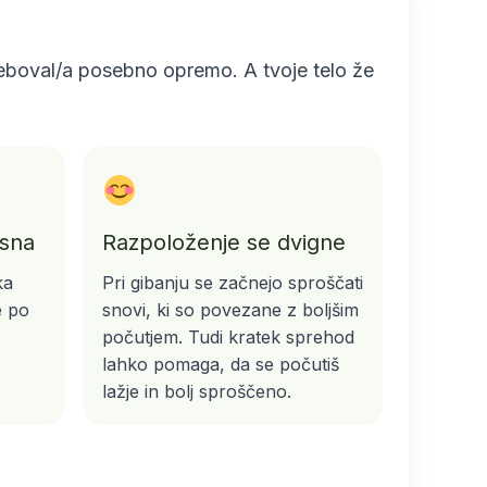
otreboval/a posebno opremo. A tvoje telo že
asna
Razpoloženje se dvigne
ka
Pri gibanju se začnejo sproščati
e po
snovi, ki so povezane z boljšim
počutjem. Tudi kratek sprehod
lahko pomaga, da se počutiš
lažje in bolj sproščeno.