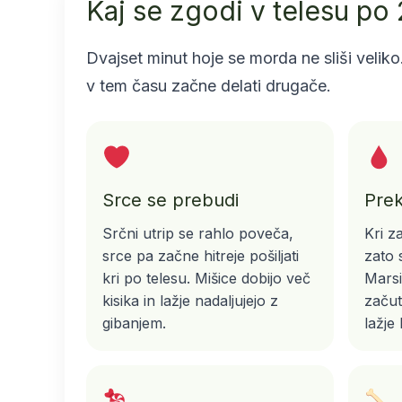
Kaj se zgodi v telesu po
Dvajset minut hoje se morda ne sliši veliko
v tem času začne delati drugače.
Srce se prebudi
Prek
Srčni utrip se rahlo poveča,
Kri z
srce pa začne hitreje pošiljati
zato s
kri po telesu. Mišice dobijo več
Marsi
kisika in lažje nadaljujejo z
začut
gibanjem.
lažje