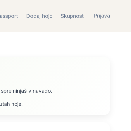
Prijava
assport
Dodaj hojo
Skupnost
n spreminjaš v navado.
utah hoje.