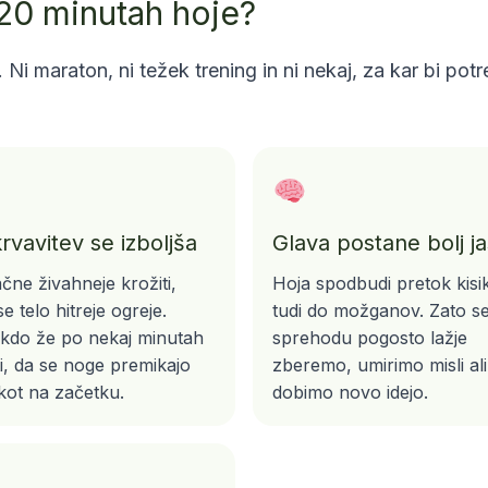
 20 minutah hoje?
. Ni maraton, ni težek trening in ni nekaj, za kar bi p
rvavitev se izboljša
Glava postane bolj j
ačne živahneje krožiti,
Hoja spodbudi pretok kisi
e telo hitreje ogreje.
tudi do možganov. Zato s
kdo že po nekaj minutah
sprehodu pogosto lažje
i, da se noge premikajo
zberemo, umirimo misli ali
 kot na začetku.
dobimo novo idejo.