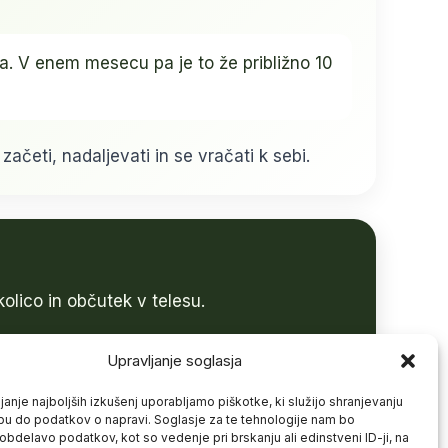
a. V enem mesecu pa je to že približno 10
četi, nadaljevati in se vračati k sebi.
olico in občutek v telesu.
Upravljanje soglasja
janje najboljših izkušenj uporabljamo piškotke, ki služijo shranjevanju
opu do podatkov o napravi. Soglasje za te tehnologije nam bo
bdelavo podatkov, kot so vedenje pri brskanju ali edinstveni ID-ji, na