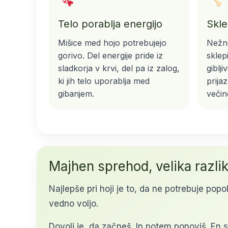
Telo porablja energijo
Skle
Mišice med hojo potrebujejo
Nežno
gorivo. Del energije pride iz
sklep
sladkorja v krvi, del pa iz zalog,
giblji
ki jih telo uporablja med
prija
gibanjem.
večino
Majhen sprehod, velika razli
Najlepše pri hoji je to, da ne potrebuje popo
vedno voljo.
Dovolj je, da začneš. In potem ponoviš. En 