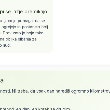
pi se lažje premikajo
 gibanje pomaga, da se
i ogrejejo in postanejo bolj
vi. Prav zato je hoja tako
zna oblika gibanja za
 ljudi.
ka
lnosti. Ni treba, da vsak dan narediš ogromno kilometrov.
sprehod, en dan, en korak za drugim.