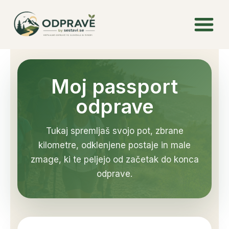
Skip
to
content
Moj passport
odprave
Tukaj spremljaš svojo pot, zbrane
kilometre, odklenjene postaje in male
zmage, ki te peljejo od začetak do konca
odprave.