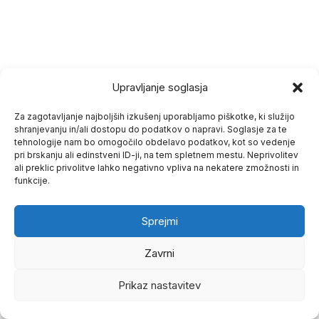
Upravljanje soglasja
Za zagotavljanje najboljših izkušenj uporabljamo piškotke, ki služijo
shranjevanju in/ali dostopu do podatkov o napravi. Soglasje za te
tehnologije nam bo omogočilo obdelavo podatkov, kot so vedenje
pri brskanju ali edinstveni ID-ji, na tem spletnem mestu. Neprivolitev
ali preklic privolitve lahko negativno vpliva na nekatere zmožnosti in
funkcije.
Sprejmi
Zavrni
Copyright © 2026 odpravi.se | Powered by
Astra
WordPress Theme
Prikaz nastavitev